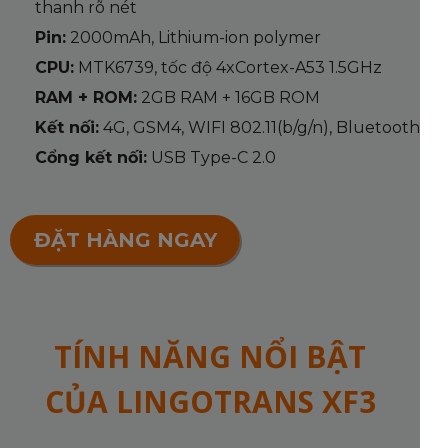
thanh rõ nét
Pin:
2000mAh, Lithium-ion polymer
CPU:
MTK6739, tốc độ 4xCortex-A53 1.5GHz
RAM + ROM:
2GB RAM + 16GB ROM
Kết nối:
4G, GSM4, WIFI 802.11(b/g/n), Bluetooth
Cổng kết nối:
USB Type-C 2.0
ĐẶT HÀNG NGAY
TÍNH NĂNG NỔI BẬT
CỦA LINGOTRANS XF3