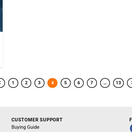
1
2
3
4
5
6
7
…
13
CUSTOMER SUPPORT
F
Buying Guide