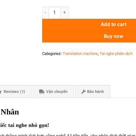
Tai Nghe Doanh Nhân Earphone quantity
Add to cart
Buy now
Categories:
Translation machine
,
Tai nghe phiên dịch
Reviews (1)
Vận chuyển
Bảo hành
h Nhân
iếc tai nghe nhỏ gọn!
dịch thông minh tích hợp công nghệ AI tiên tiến, cho phép dịch thời gian