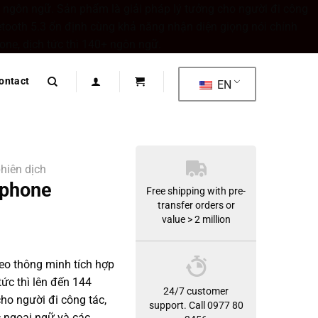
44 ngôn ngữ. Sản phẩm là giải pháp lý tưởng cho người đi công
uetooth 5.3 ổn định cùng khả năng nhận diện giọng nói chính
Skip
one, dịch tức thì 140+ ngôn ngữ.
to
content
ontact
EN
hiên dịch
rphone
Free shipping with pre-
transfer orders or
value > 2 million
 đeo thông minh tích hợp
tức thì lên đến 144
24/7 customer
ho người đi công tác,
support. Call 0977 80
c ngoại ngữ và các