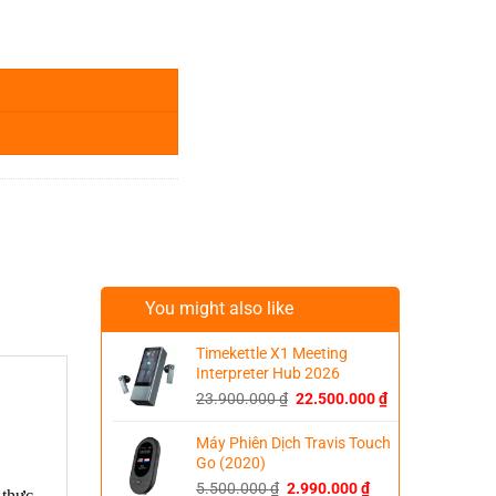
You might also like
Timekettle X1 Meeting
Interpreter Hub 2026
Original
Current
23.900.000
₫
22.500.000
₫
price
price
was:
is:
Máy Phiên Dịch Travis Touch
23.900.000 ₫.
22.500.000 ₫.
Go (2020)
Original
Current
5.500.000
₫
2.990.000
₫
 thực