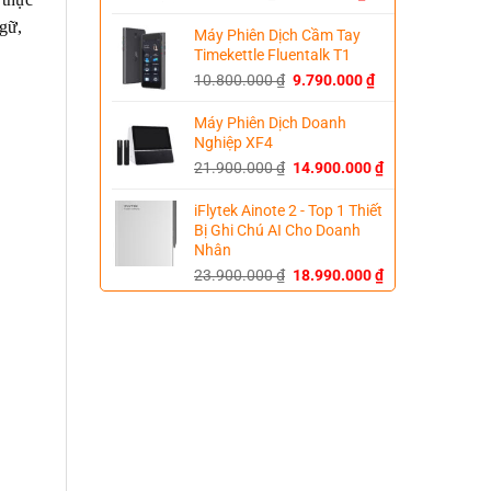
price
price
ngữ,
was:
is:
Máy Phiên Dịch Cầm Tay
5.500.000 ₫.
2.990.000 ₫.
Timekettle Fluentalk T1
Original
Current
10.800.000
₫
9.790.000
₫
price
price
was:
is:
Máy Phiên Dịch Doanh
10.800.000 ₫.
9.790.000 ₫.
Nghiệp XF4
Original
Current
21.900.000
₫
14.900.000
₫
price
price
was:
is:
iFlytek Ainote 2 - Top 1 Thiết
21.900.000 ₫.
14.900.000 ₫.
Bị Ghi Chú AI Cho Doanh
Nhân
Original
Current
23.900.000
₫
18.990.000
₫
price
price
was:
is:
23.900.000 ₫.
18.990.000 ₫.