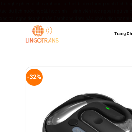
Tai nghe phiên dịch earphone là thiết bị đeo thông minh tích h
tác, du lịch nước ngoài, học sinh – sinh viên học ngoại ngữ và
xác, tai nghe doanh nhân Earphone đảm bảo phiên dịch tự nhiên,
Trang C
-32%