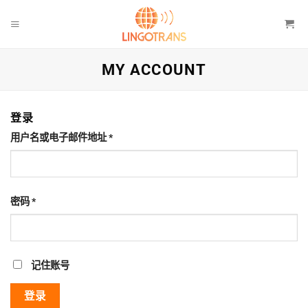
跳
到
内
容
MY ACCOUNT
登录
必
用户名或电子邮件地址
*
需
的
必
密码
*
需
的
记住账号
登录