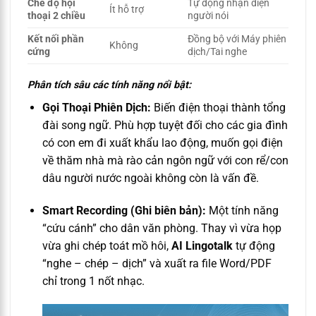
Chế độ hội
Tự động nhận diện
Ít hỗ trợ
thoại 2 chiều
người nói
Kết nối phần
Đồng bộ với Máy phiên
Không
cứng
dịch/Tai nghe
Phân tích sâu các tính năng nổi bật:
Gọi Thoại Phiên Dịch:
Biến điện thoại thành tổng
đài song ngữ. Phù hợp tuyệt đối cho các gia đình
có con em đi xuất khẩu lao động, muốn gọi điện
về thăm nhà mà rào cản ngôn ngữ với con rể/con
dâu người nước ngoài không còn là vấn đề.
Smart Recording (Ghi biên bản):
Một tính năng
“cứu cánh” cho dân văn phòng. Thay vì vừa họp
vừa ghi chép toát mồ hôi,
AI Lingotalk
tự động
“nghe – chép – dịch” và xuất ra file Word/PDF
chỉ trong 1 nốt nhạc.