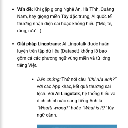
Vấn đề:
Khi gặp giọng Nghệ An, Hà Tĩnh, Quảng
Nam, hay giọng miền Tây đặc trưng, AI quốc tế
thường nhận diện sai hoặc không hiểu (“Mô, tê,
răng, rứa”…).
Giải pháp Lingotrans:
AI Lingotalk được huấn
luyện trên tập dữ liệu (Dataset) khổng lồ bao
gồm cả các phương ngữ vùng miền và từ lóng
tiếng Việt.
Dẫn chứng:
Thử nói câu
“Chi rứa anh?”
với các App khác, kết quả thường sai
lệch. Với
AI Lingotalk
, hệ thống hiểu và
dịch chính xác sang tiếng Anh là
“What’s wrong?”
hoặc
“What is it?”
tùy
ngữ cảnh.