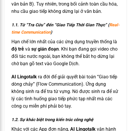
văn bản B). Tuy nhiên, trong bối cảnh toàn cầu hóa,
nhu cầu giao tiếp không dừng lại ở văn bản.
1.1. Từ “Tra Cứu” đến “Giao Tiếp Thời Gian Thực” (
Real-
time Communication
)
Hạn chế lớn nhất của các ứng dụng truyền thống là
độ trễ
và
sự gián đoạn
. Khi bạn đang gọi video cho
đối tác nước ngoài, bạn không thể bắt họ dừng lại
chờ bạn gõ text vào Google Dịch.
AI Lingotalk
ra đời để giải quyết bài toán “Giao tiếp
dòng chảy” (Flow Communication). Ứng dụng
không sinh ra để tra từ vựng. Nó được sinh ra để xử
lý các tình huống giao tiếp phức tạp nhất mà các
công cụ miễn phí phải bó tay.
1.2. Sự khác biệt trong kiến trúc công nghệ
Khác với các App đơn năng,
AI Lingotalk
vận hành