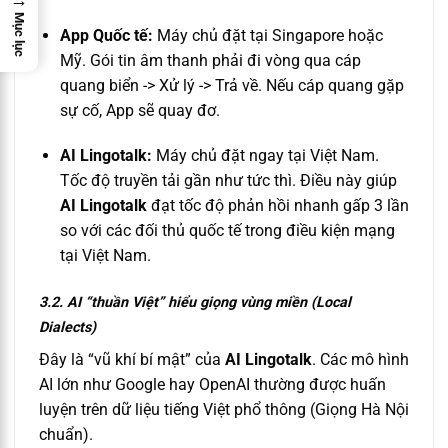
Mục lục
App Quốc tế:
Máy chủ đặt tại Singapore hoặc
Mỹ. Gói tin âm thanh phải đi vòng qua cáp
quang biển -> Xử lý -> Trả về. Nếu cáp quang gặp
sự cố, App sẽ quay đơ.
AI Lingotalk:
Máy chủ đặt ngay tại Việt Nam.
Tốc độ truyền tải gần như tức thì. Điều này giúp
AI Lingotalk
đạt tốc độ phản hồi nhanh gấp 3 lần
so với các đối thủ quốc tế trong điều kiện mạng
tại Việt Nam.
3.2. AI “thuần Việt” hiểu giọng vùng miền (Local
Dialects)
Đây là “vũ khí bí mật” của
AI Lingotalk
. Các mô hình
AI lớn như Google hay OpenAI thường được huấn
luyện trên dữ liệu tiếng Việt phổ thông (Giọng Hà Nội
chuẩn).