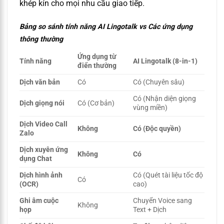
khép kín cho mọi nhu cầu giao tiếp.
Bảng so sánh tính năng AI Lingotalk vs Các ứng dụng
thông thường
Ứng dụng từ
Tính năng
AI Lingotalk (8-in-1)
điển thường
Dịch văn bản
Có
Có (Chuyên sâu)
Có (Nhận diện giọng
Dịch giọng nói
Có (Cơ bản)
vùng miền)
Dịch Video Call
Không
Có (Độc quyền)
Zalo
Dịch xuyên ứng
Không
Có
dụng Chat
Dịch hình ảnh
Có (Quét tài liệu tốc độ
Có
(OCR)
cao)
Ghi âm cuộc
Chuyển Voice sang
Không
họp
Text + Dịch