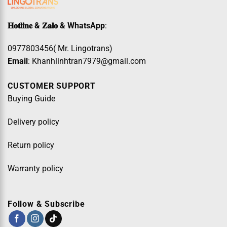
𝐇𝐨𝐭𝐥𝐢𝐧𝐞 & 𝐙𝐚𝐥𝐨 & WhatsApp
:
0977803456( Mr. Lingotrans)
Email
: Khanhlinhtran7979@gmail.com
CUSTOMER SUPPORT
Buying Guide
Delivery policy
Return policy
Warranty policy
Follow & Subscribe