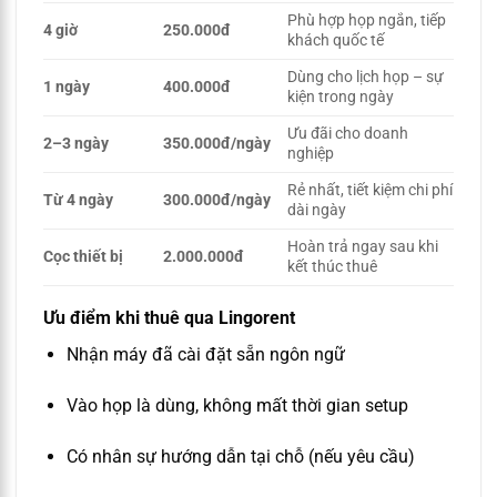
Phù hợp họp ngắn, tiếp
4 giờ
250.000đ
khách quốc tế
Dùng cho lịch họp – sự
1 ngày
400.000đ
kiện trong ngày
Ưu đãi cho doanh
2–3 ngày
350.000đ/ngày
nghiệp
Rẻ nhất, tiết kiệm chi phí
Từ 4 ngày
300.000đ/ngày
dài ngày
Hoàn trả ngay sau khi
Cọc thiết bị
2.000.000đ
kết thúc thuê
Ưu điểm khi thuê qua Lingorent
Nhận máy đã cài đặt sẵn ngôn ngữ
Vào họp là dùng, không mất thời gian setup
Có nhân sự hướng dẫn tại chỗ (nếu yêu cầu)