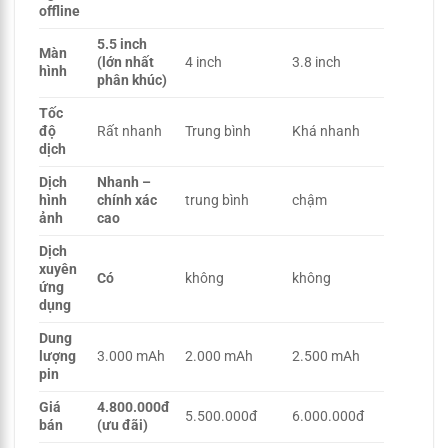
offline
5.5 inch
Màn
(lớn nhất
4 inch
3.8 inch
hình
phân khúc)
Tốc
độ
Rất nhanh
Trung bình
Khá nhanh
dịch
Dịch
Nhanh –
hình
chính xác
trung bình
chậm
ảnh
cao
Dịch
xuyên
Có
không
không
ứng
dụng
Dung
lượng
3.000 mAh
2.000 mAh
2.500 mAh
pin
Giá
4.800.000đ
5.500.000đ
6.000.000đ
bán
(ưu đãi)