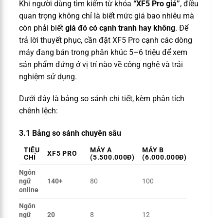
Khi người dùng tìm kiếm từ khóa
“XF5 Pro giá”
, điều
quan trọng không chỉ là biết mức giá bao nhiêu mà
còn phải biết
giá đó có cạnh tranh hay không
. Để
trả lời thuyết phục, cần đặt XF5 Pro cạnh các dòng
máy đang bán trong phân khúc 5–6 triệu để xem
sản phẩm đứng ở vị trí nào về công nghệ và trải
nghiệm sử dụng.
Dưới đây là bảng so sánh chi tiết, kèm phân tích
chênh lệch:
3.1 Bảng so sánh chuyên sâu
TIÊU
MÁY A
MÁY B
XF5 PRO
CHÍ
(5.500.000Đ)
(6.000.000Đ)
Ngôn
ngữ
140+
80
100
online
Ngôn
ngữ
20
8
12