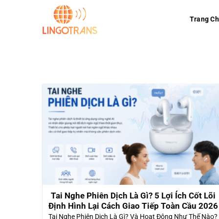
Skip
to
Trang C
content
Tai Nghe Phiên Dịch Là Gì? 5 Lợi Ích Cốt Lõi
Định Hình Lại Cách Giao Tiếp Toàn Cầu 2026
Tai Nghe Phiên Dịch Là Gì? Và Hoạt Động Như Thế Nào?