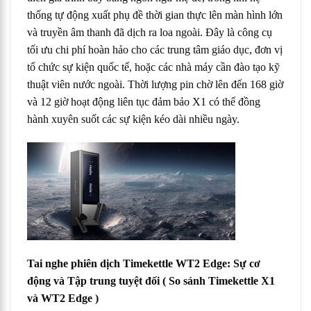
thống tự động xuất phụ đề thời gian thực lên màn hình lớn
và truyền âm thanh đã dịch ra loa ngoài. Đây là công cụ
tối ưu chi phí hoàn hảo cho các trung tâm giáo dục, đơn vị
tổ chức sự kiện quốc tế, hoặc các nhà máy cần đào tạo kỹ
thuật viên nước ngoài. Thời lượng pin chờ lên đến 168 giờ
và 12 giờ hoạt động liên tục đảm bảo X1 có thể đồng
hành xuyên suốt các sự kiện kéo dài nhiều ngày.
Tai nghe phiên dịch Timekettle WT2 Edge: Sự cơ
động và Tập trung tuyệt đối
( So sánh Timekettle X1
và WT2 Edge )