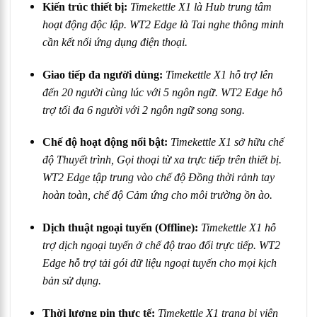
Kiến trúc thiết bị:
Timekettle X1 là Hub trung tâm
hoạt động độc lập. WT2 Edge là Tai nghe thông minh
cần kết nối ứng dụng điện thoại.
Giao tiếp đa người dùng:
Timekettle X1 hỗ trợ lên
đến 20 người cùng lúc với 5 ngôn ngữ. WT2 Edge hỗ
trợ tối đa 6 người với 2 ngôn ngữ song song.
Chế độ hoạt động nổi bật:
Timekettle X1 sở hữu chế
độ Thuyết trình, Gọi thoại từ xa trực tiếp trên thiết bị.
WT2 Edge tập trung vào chế độ Đồng thời rảnh tay
hoàn toàn, chế độ Cảm ứng cho môi trường ồn ào.
Dịch thuật ngoại tuyến (Offline):
Timekettle X1 hỗ
trợ dịch ngoại tuyến ở chế độ trao đổi trực tiếp. WT2
Edge hỗ trợ tải gói dữ liệu ngoại tuyến cho mọi kịch
bản sử dụng.
Thời lượng pin thực tế:
Timekettle X1 trang bị viên