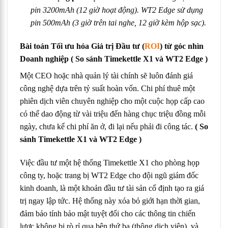
pin 3200mAh (12 giờ hoạt động). WT2 Edge sử dụng
pin 500mAh (3 giờ trên tai nghe, 12 giờ kèm hộp sạc).
Bài toán Tối ưu hóa Giá trị Đầu tư (
ROI
) từ góc nhìn
Doanh nghiệp
( So sánh Timekettle X1 và WT2 Edge )
Một CEO hoặc nhà quản lý tài chính sẽ luôn đánh giá
công nghệ dựa trên tỷ suất hoàn vốn. Chi phí thuê một
phiên dịch viên chuyên nghiệp cho một cuộc họp cấp cao
có thể dao động từ vài triệu đến hàng chục triệu đồng mỗi
ngày, chưa kể chi phí ăn ở, đi lại nếu phải đi công tác.
( So
sánh Timekettle X1 và WT2 Edge )
Việc đầu tư một hệ thống Timekettle X1 cho phòng họp
công ty, hoặc trang bị WT2 Edge cho đội ngũ giám đốc
kinh doanh, là một khoản đầu tư tài sản cố định tạo ra giá
trị ngay lập tức. Hệ thống này xóa bỏ giới hạn thời gian,
đảm bảo tính bảo mật tuyệt đối cho các thông tin chiến
lược không bị rò rỉ qua bên thứ ba (thông dịch viên), và