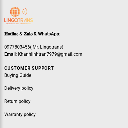
𝐇𝐨𝐭𝐥𝐢𝐧𝐞 & 𝐙𝐚𝐥𝐨 & WhatsApp
:
0977803456( Mr. Lingotrans)
Email
: Khanhlinhtran7979@gmail.com
CUSTOMER SUPPORT
Buying Guide
Delivery policy
Return policy
Warranty policy