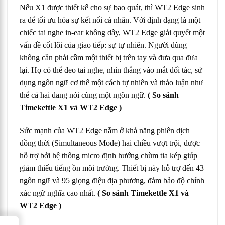
Nếu X1 được thiết kế cho sự bao quát, thì WT2 Edge sinh
ra để tối ưu hóa sự kết nối cá nhân. Với định dạng là một
chiếc tai nghe in-ear không dây, WT2 Edge giải quyết một
vấn đề cốt lõi của giao tiếp: sự tự nhiên. Người dùng
không cần phải cầm một thiết bị trên tay và đưa qua đưa
lại. Họ có thể đeo tai nghe, nhìn thẳng vào mắt đối tác, sử
dụng ngôn ngữ cơ thể một cách tự nhiên và thảo luận như
thể cả hai đang nói cùng một ngôn ngữ.
( So sánh
Timekettle X1 và WT2 Edge )
Sức mạnh của WT2 Edge nằm ở khả năng phiên dịch
đồng thời (Simultaneous Mode) hai chiều vượt trội, được
hỗ trợ bởi hệ thống micro định hướng chùm tia kép giúp
giảm thiểu tiếng ồn môi trường. Thiết bị này hỗ trợ đến 43
ngôn ngữ và 95 giọng điệu địa phương, đảm bảo độ chính
xác ngữ nghĩa cao nhất.
( So sánh Timekettle X1 và
WT2 Edge )
→