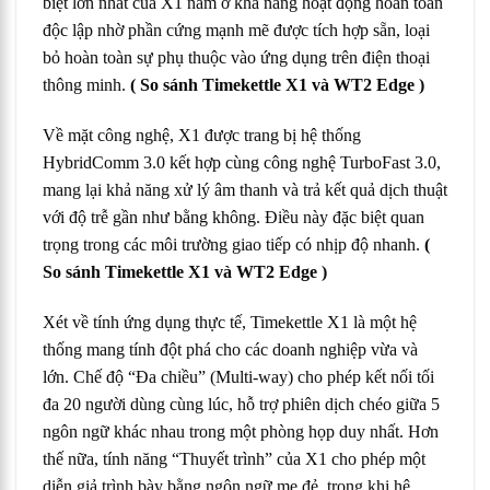
biệt lớn nhất của X1 nằm ở khả năng hoạt động hoàn toàn
độc lập nhờ phần cứng mạnh mẽ được tích hợp sẵn, loại
bỏ hoàn toàn sự phụ thuộc vào ứng dụng trên điện thoại
thông minh.
( So sánh Timekettle X1 và WT2 Edge )
Về mặt công nghệ, X1 được trang bị hệ thống
HybridComm 3.0 kết hợp cùng công nghệ TurboFast 3.0,
mang lại khả năng xử lý âm thanh và trả kết quả dịch thuật
với độ trễ gần như bằng không. Điều này đặc biệt quan
trọng trong các môi trường giao tiếp có nhịp độ nhanh.
(
So sánh Timekettle X1 và WT2 Edge )
Xét về tính ứng dụng thực tế, Timekettle X1 là một hệ
thống mang tính đột phá cho các doanh nghiệp vừa và
lớn. Chế độ “Đa chiều” (Multi-way) cho phép kết nối tối
đa 20 người dùng cùng lúc, hỗ trợ phiên dịch chéo giữa 5
ngôn ngữ khác nhau trong một phòng họp duy nhất. Hơn
thế nữa, tính năng “Thuyết trình” của X1 cho phép một
diễn giả trình bày bằng ngôn ngữ mẹ đẻ, trong khi hệ