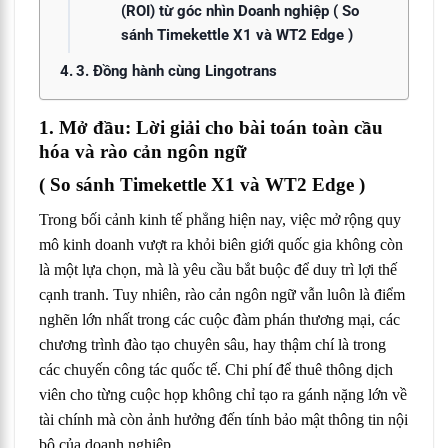
(ROI) từ góc nhìn Doanh nghiệp ( So
sánh Timekettle X1 và WT2 Edge )
3. Đồng hành cùng Lingotrans
1. Mở đầu: Lời giải cho bài toán toàn cầu
hóa và rào cản ngôn ngữ
( So sánh Timekettle X1 và WT2 Edge )
Trong bối cảnh kinh tế phẳng hiện nay, việc mở rộng quy
mô kinh doanh vượt ra khỏi biên giới quốc gia không còn
là một lựa chọn, mà là yêu cầu bắt buộc để duy trì lợi thế
cạnh tranh. Tuy nhiên, rào cản ngôn ngữ vẫn luôn là điểm
nghẽn lớn nhất trong các cuộc đàm phán thương mại, các
chương trình đào tạo chuyên sâu, hay thậm chí là trong
các chuyến công tác quốc tế. Chi phí để thuê thông dịch
viên cho từng cuộc họp không chỉ tạo ra gánh nặng lớn về
tài chính mà còn ảnh hưởng đến tính bảo mật thông tin nội
bộ của doanh nghiệp.