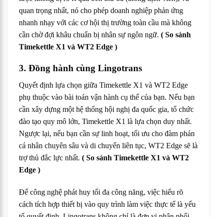
quan trọng nhất, nó cho phép doanh nghiệp phản ứng
nhanh nhạy với các cơ hội thị trường toàn cầu mà không
cần chờ đợi khâu chuẩn bị nhân sự ngôn ngữ.
( So sánh
Timekettle X1 và WT2 Edge )
3. Đồng hành cùng Lingotrans
Quyết định lựa chọn giữa Timekettle X1 và WT2 Edge
phụ thuộc vào bài toán vận hành cụ thể của bạn. Nếu bạn
cần xây dựng một hệ thống hội nghị đa quốc gia, tổ chức
đào tạo quy mô lớn, Timekettle X1 là lựa chọn duy nhất.
Ngược lại, nếu bạn cần sự linh hoạt, tối ưu cho đàm phán
cá nhân chuyên sâu và di chuyển liên tục, WT2 Edge sẽ là
trợ thủ đắc lực nhất.
( So sánh Timekettle X1 và WT2
Edge )
Để công nghệ phát huy tối đa công năng, việc hiểu rõ
cách tích hợp thiết bị vào quy trình làm việc thực tế là yếu
tố quyết định. Lingotrans không chỉ là đơn vị phân phối,