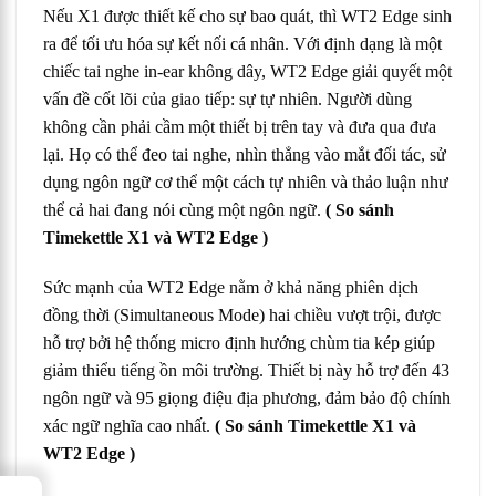
Nếu X1 được thiết kế cho sự bao quát, thì WT2 Edge sinh
ra để tối ưu hóa sự kết nối cá nhân. Với định dạng là một
chiếc tai nghe in-ear không dây, WT2 Edge giải quyết một
vấn đề cốt lõi của giao tiếp: sự tự nhiên. Người dùng
không cần phải cầm một thiết bị trên tay và đưa qua đưa
lại. Họ có thể đeo tai nghe, nhìn thẳng vào mắt đối tác, sử
dụng ngôn ngữ cơ thể một cách tự nhiên và thảo luận như
thể cả hai đang nói cùng một ngôn ngữ.
( So sánh
Timekettle X1 và WT2 Edge )
Sức mạnh của WT2 Edge nằm ở khả năng phiên dịch
đồng thời (Simultaneous Mode) hai chiều vượt trội, được
hỗ trợ bởi hệ thống micro định hướng chùm tia kép giúp
giảm thiểu tiếng ồn môi trường. Thiết bị này hỗ trợ đến 43
ngôn ngữ và 95 giọng điệu địa phương, đảm bảo độ chính
xác ngữ nghĩa cao nhất.
( So sánh Timekettle X1 và
WT2 Edge )
→