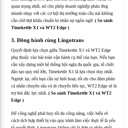
quan trọng nhất, nó cho phép doanh nghiệp phản ứng
nhanh nhạy với các cơ hội thị trường toàn cầu mà không
cần chờ đợi khâu chuẩn bị nhân sự ngôn ngữ.
( So sánh
Timekettle X1 và WT2 Edge )
3. Đồng hành cùng Lingotrans
Quyết định lựa chọn giữa Timekettle X1 và WT2 Edge
phụ thuộc vào bài toán vận hành cụ thể của bạn. Nếu bạn
cần xây dựng một hệ thống hội nghị đa quốc gia, tổ chức
đào tạo quy mô lớn, Timekettle X1 là lựa chọn duy nhất.
Ngược lại, nếu bạn cần sự linh hoạt, tối ưu cho đàm phán
cá nhân chuyên sâu và di chuyển liên tục, WT2 Edge sẽ là
trợ thủ đắc lực nhất.
( So sánh Timekettle X1 và WT2
Edge )
Để công nghệ phát huy tối đa công năng, việc hiểu rõ
cách tích hợp thiết bị vào quy trình làm việc thực tế là yếu
tố quyết định. Lingotrans không chỉ là đơn vị phân phối,