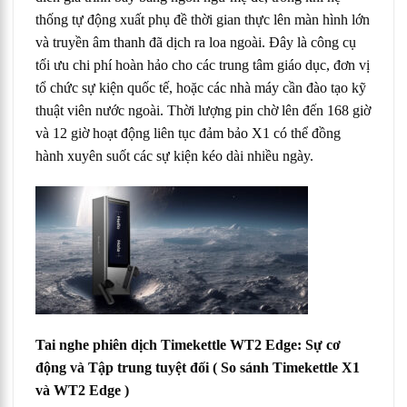
thống tự động xuất phụ đề thời gian thực lên màn hình lớn
và truyền âm thanh đã dịch ra loa ngoài. Đây là công cụ
tối ưu chi phí hoàn hảo cho các trung tâm giáo dục, đơn vị
tổ chức sự kiện quốc tế, hoặc các nhà máy cần đào tạo kỹ
thuật viên nước ngoài. Thời lượng pin chờ lên đến 168 giờ
và 12 giờ hoạt động liên tục đảm bảo X1 có thể đồng
hành xuyên suốt các sự kiện kéo dài nhiều ngày.
Tai nghe phiên dịch Timekettle WT2 Edge: Sự cơ
động và Tập trung tuyệt đối
( So sánh Timekettle X1
và WT2 Edge )