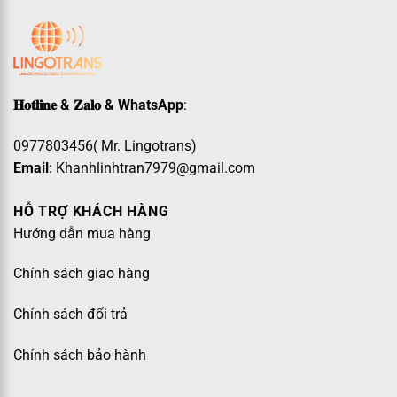
𝐇𝐨𝐭𝐥𝐢𝐧𝐞 & 𝐙𝐚𝐥𝐨 & WhatsApp
:
0977803456( Mr. Lingotrans)
Email
: Khanhlinhtran7979@gmail.com
HỖ TRỢ KHÁCH HÀNG
Hướng dẫn mua hàng
Chính sách giao hàng
Chính sách đổi trả
Chính sách bảo hành