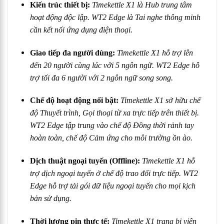
Kiến trúc thiết bị:
Timekettle X1 là Hub trung tâm
hoạt động độc lập. WT2 Edge là Tai nghe thông minh
cần kết nối ứng dụng điện thoại.
Giao tiếp đa người dùng:
Timekettle X1 hỗ trợ lên
đến 20 người cùng lúc với 5 ngôn ngữ. WT2 Edge hỗ
trợ tối đa 6 người với 2 ngôn ngữ song song.
Chế độ hoạt động nổi bật:
Timekettle X1 sở hữu chế
độ Thuyết trình, Gọi thoại từ xa trực tiếp trên thiết bị.
WT2 Edge tập trung vào chế độ Đồng thời rảnh tay
hoàn toàn, chế độ Cảm ứng cho môi trường ồn ào.
Dịch thuật ngoại tuyến (Offline):
Timekettle X1 hỗ
trợ dịch ngoại tuyến ở chế độ trao đổi trực tiếp. WT2
Edge hỗ trợ tải gói dữ liệu ngoại tuyến cho mọi kịch
bản sử dụng.
Thời lượng pin thực tế:
Timekettle X1 trang bị viên