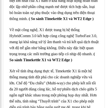
biệt lớn nhất của X1 nằm ở khả năng hoạt động hoàn toàn
độc lập nhờ phần cứng mạnh mẽ được tích hợp sẵn, loại
bỏ hoàn toàn sự phụ thuộc vào ứng dụng trên điện thoại
thông minh.
( So sánh Timekettle X1 và WT2 Edge )
Về mặt công nghệ, X1 được trang bị hệ thống
HybridComm 3.0 kết hợp cùng công nghệ TurboFast 3.0,
mang lại khả năng xử lý âm thanh và trả kết quả dịch thuật
với độ trễ gần như bằng không. Điều này đặc biệt quan
trọng trong các môi trường giao tiếp có nhịp độ nhanh.
(
So sánh Timekettle X1 và WT2 Edge )
Xét về tính ứng dụng thực tế, Timekettle X1 là một hệ
thống mang tính đột phá cho các doanh nghiệp vừa và
lớn. Chế độ “Đa chiều” (Multi-way) cho phép kết nối tối
đa 20 người dùng cùng lúc, hỗ trợ phiên dịch chéo giữa 5
ngôn ngữ khác nhau trong một phòng họp duy nhất. Hơn
thế nữa, tính năng “Thuyết trình” của X1 cho phép một
diễn giả trình bày bằng ngôn ngữ mẹ đẻ, trong khi hệ