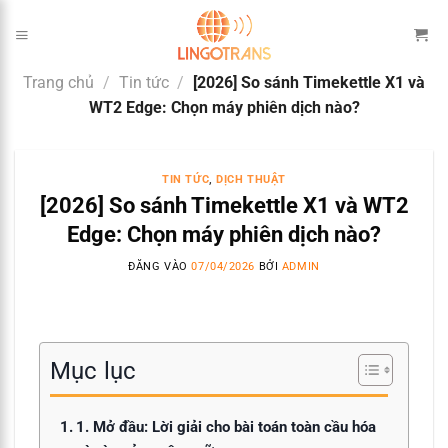
Bỏ
qua
nội
Trang chủ
/
Tin tức
/
[2026] So sánh Timekettle X1 và
dung
WT2 Edge: Chọn máy phiên dịch nào?
TIN TỨC
,
DỊCH THUẬT
[2026] So sánh Timekettle X1 và WT2
Edge: Chọn máy phiên dịch nào?
ĐĂNG VÀO
07/04/2026
BỞI
ADMIN
Mục lục
1. Mở đầu: Lời giải cho bài toán toàn cầu hóa