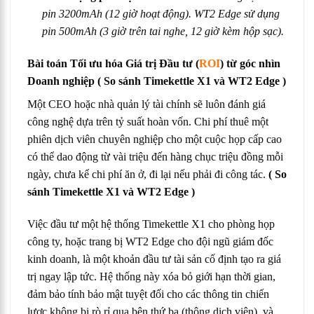
pin 3200mAh (12 giờ hoạt động). WT2 Edge sử dụng
pin 500mAh (3 giờ trên tai nghe, 12 giờ kèm hộp sạc).
Bài toán Tối ưu hóa Giá trị Đầu tư (
ROI
) từ góc nhìn
Doanh nghiệp
( So sánh Timekettle X1 và WT2 Edge )
Một CEO hoặc nhà quản lý tài chính sẽ luôn đánh giá
công nghệ dựa trên tỷ suất hoàn vốn. Chi phí thuê một
phiên dịch viên chuyên nghiệp cho một cuộc họp cấp cao
có thể dao động từ vài triệu đến hàng chục triệu đồng mỗi
ngày, chưa kể chi phí ăn ở, đi lại nếu phải đi công tác.
( So
sánh Timekettle X1 và WT2 Edge )
Việc đầu tư một hệ thống Timekettle X1 cho phòng họp
công ty, hoặc trang bị WT2 Edge cho đội ngũ giám đốc
kinh doanh, là một khoản đầu tư tài sản cố định tạo ra giá
trị ngay lập tức. Hệ thống này xóa bỏ giới hạn thời gian,
đảm bảo tính bảo mật tuyệt đối cho các thông tin chiến
lược không bị rò rỉ qua bên thứ ba (thông dịch viên), và