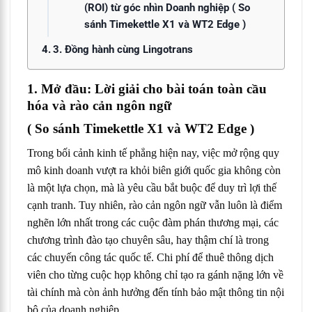
(ROI) từ góc nhìn Doanh nghiệp ( So
sánh Timekettle X1 và WT2 Edge )
3. Đồng hành cùng Lingotrans
1. Mở đầu: Lời giải cho bài toán toàn cầu
hóa và rào cản ngôn ngữ
( So sánh Timekettle X1 và WT2 Edge )
Trong bối cảnh kinh tế phẳng hiện nay, việc mở rộng quy
mô kinh doanh vượt ra khỏi biên giới quốc gia không còn
là một lựa chọn, mà là yêu cầu bắt buộc để duy trì lợi thế
cạnh tranh. Tuy nhiên, rào cản ngôn ngữ vẫn luôn là điểm
nghẽn lớn nhất trong các cuộc đàm phán thương mại, các
chương trình đào tạo chuyên sâu, hay thậm chí là trong
các chuyến công tác quốc tế. Chi phí để thuê thông dịch
viên cho từng cuộc họp không chỉ tạo ra gánh nặng lớn về
tài chính mà còn ảnh hưởng đến tính bảo mật thông tin nội
bộ của doanh nghiệp.