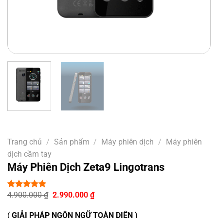
Trang chủ
/
Sản phẩm
/
Máy phiên dịch
/
Máy phiên
dịch cầm tay
Máy Phiên Dịch Zeta9 Lingotrans
Giá
Giá
4.900.000
₫
2.990.000
₫
5.00
1
trên 5
gốc
hiện
dựa trên
là:
tại
đánh giá
(
GIẢI PHÁP NGÔN NGỮ TOÀN DIỆN )
4.900.000 ₫.
là: