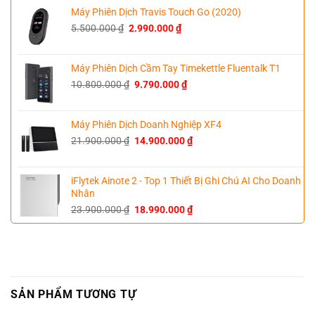
23.900.000 ₫.
là:
Máy Phiên Dịch Travis Touch Go (2020)
22.500.000 ₫.
Giá
Giá
5.500.000
₫
2.990.000
₫
gốc
hiện
là:
tại
5.500.000 ₫.
là:
Máy Phiên Dịch Cầm Tay Timekettle Fluentalk T1
2.990.000 ₫.
Giá
Giá
10.800.000
₫
9.790.000
₫
gốc
hiện
là:
tại
10.800.000 ₫.
là:
Máy Phiên Dịch Doanh Nghiệp XF4
9.790.000 ₫.
Giá
Giá
21.900.000
₫
14.900.000
₫
gốc
hiện
là:
tại
21.900.000 ₫.
là:
iFlytek Ainote 2 - Top 1 Thiết Bị Ghi Chú AI Cho Doanh
14.900.000 ₫.
Nhân
Giá
Giá
23.900.000
₫
18.990.000
₫
gốc
hiện
là:
tại
23.900.000 ₫.
là:
18.990.000 ₫.
SẢN PHẨM TƯƠNG TỰ