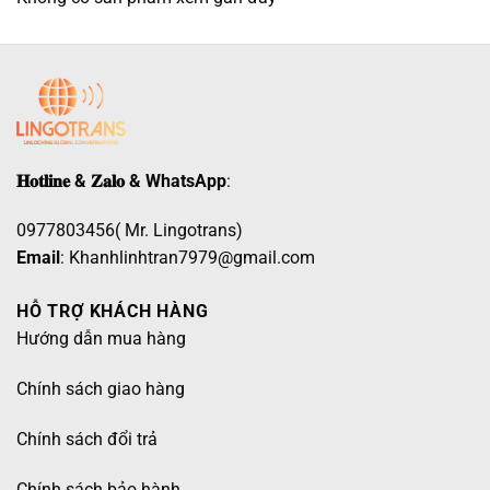
𝐇𝐨𝐭𝐥𝐢𝐧𝐞 & 𝐙𝐚𝐥𝐨 & WhatsApp
:
0977803456( Mr. Lingotrans)
Email
: Khanhlinhtran7979@gmail.com
HỖ TRỢ KHÁCH HÀNG
Hướng dẫn mua hàng
Chính sách giao hàng
Chính sách đổi trả
Chính sách bảo hành