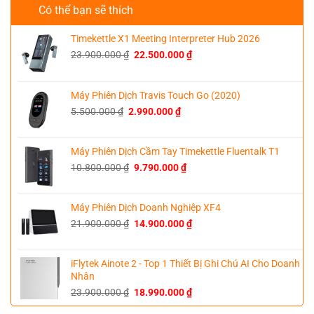
Có thể bạn sẽ thích
Timekettle X1 Meeting Interpreter Hub 2026
Giá
Giá
23.900.000
₫
22.500.000
₫
gốc
hiện
là:
tại
23.900.000 ₫.
là:
Máy Phiên Dịch Travis Touch Go (2020)
22.500.000 ₫.
Giá
Giá
5.500.000
₫
2.990.000
₫
gốc
hiện
là:
tại
5.500.000 ₫.
là:
Máy Phiên Dịch Cầm Tay Timekettle Fluentalk T1
2.990.000 ₫.
Giá
Giá
10.800.000
₫
9.790.000
₫
gốc
hiện
là:
tại
10.800.000 ₫.
là:
Máy Phiên Dịch Doanh Nghiệp XF4
9.790.000 ₫.
Giá
Giá
21.900.000
₫
14.900.000
₫
gốc
hiện
là:
tại
21.900.000 ₫.
là:
iFlytek Ainote 2 - Top 1 Thiết Bị Ghi Chú AI Cho Doanh
14.900.000 ₫.
Nhân
Giá
Giá
23.900.000
₫
18.990.000
₫
gốc
hiện