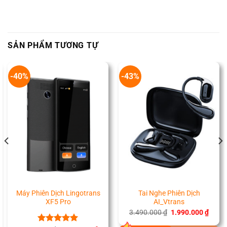
là:
tại
23.900.000 ₫.
là:
18.990.000 ₫.
SẢN PHẨM TƯƠNG TỰ
-40%
-43%
Máy Phiên Dịch Lingotrans
Tai Nghe Phiên Dịch
XF5 Pro
AI_Vtrans
Giá
Giá
3.490.000
₫
1.990.000
₫
gốc
hiện
là:
tại