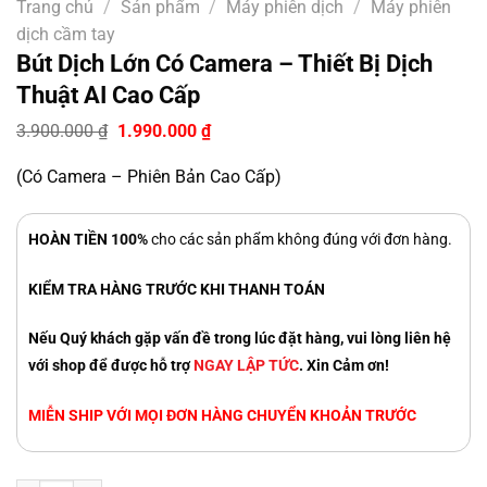
Trang chủ
/
Sản phẩm
/
Máy phiên dịch
/
Máy phiên
dịch cầm tay
Bút Dịch Lớn Có Camera – Thiết Bị Dịch
Thuật AI Cao Cấp
Giá
Giá
3.900.000
₫
1.990.000
₫
gốc
hiện
là:
tại
(Có Camera – Phiên Bản Cao Cấp)
3.900.000 ₫.
là:
1.990.000 ₫.
HOÀN TIỀN 100%
cho các sản phẩm không đúng với đơn hàng.
KIỂM TRA HÀNG TRƯỚC KHI THANH TOÁN
Nếu Quý khách gặp vấn đề trong lúc đặt hàng, vui lòng liên hệ
với shop để được hỗ trợ
NGAY LẬP TỨC
. Xin Cảm ơn!
MIỄN SHIP VỚI MỌI ĐƠN HÀNG CHUYỂN KHOẢN TRƯỚC