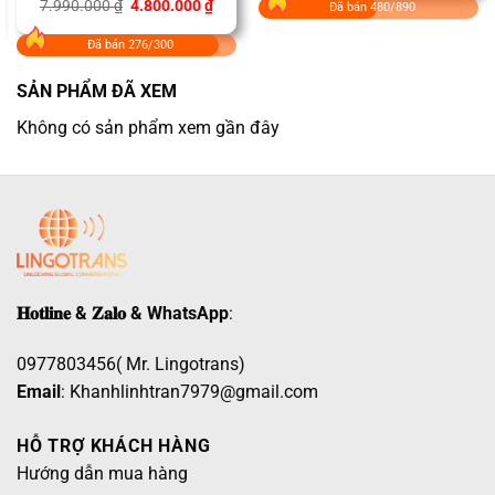
Giá
Giá
7.990.000
Được xếp
₫
4.800.000
₫
Đã bán 480/890
3.490.000 ₫.
là:
gốc
hiện
hạng
5.00
1.990
là:
tại
5 sao
Đã bán 276/300
7.990.000 ₫.
là:
0.000 ₫.
4.800.000 ₫.
SẢN PHẨM ĐÃ XEM
Không có sản phẩm xem gần đây
𝐇𝐨𝐭𝐥𝐢𝐧𝐞 & 𝐙𝐚𝐥𝐨 & WhatsApp
:
0977803456( Mr. Lingotrans)
Email
: Khanhlinhtran7979@gmail.com
HỖ TRỢ KHÁCH HÀNG
Hướng dẫn mua hàng