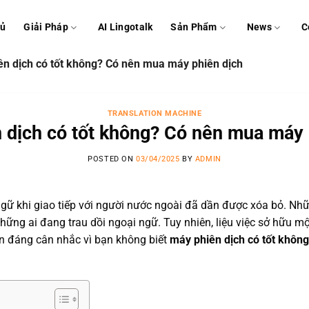
hủ
Giải Pháp
AI Lingotalk
Sản Phẩm
News
C
n dịch có tốt không? Có nên mua máy phiên dịch
TRANSLATION MACHINE
 dịch có tốt không? Có nên mua máy 
POSTED ON
03/04/2025
BY
ADMIN
ữ khi giao tiếp với người nước ngoài đã dần được xóa bỏ. Những t
ững ai đang trau dồi ngoại ngữ. Tuy nhiên, liệu việc sở hữu mộ
họn đáng cân nhắc vì bạn không biết
máy phiên dịch có tốt không