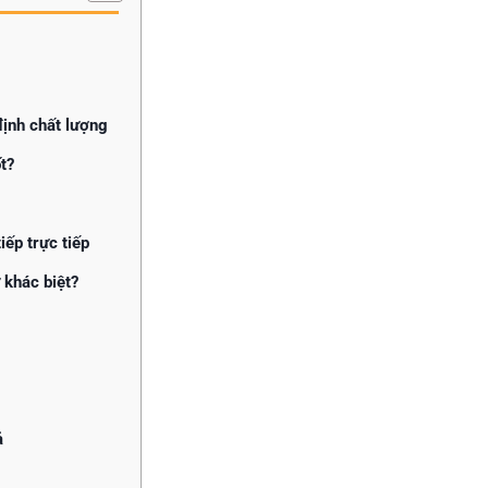
định chất lượng
t?
iếp trực tiếp
 khác biệt?
ả