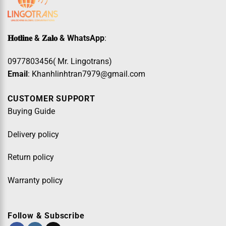
𝐇𝐨𝐭𝐥𝐢𝐧𝐞 & 𝐙𝐚𝐥𝐨 & WhatsApp
:
0977803456( Mr. Lingotrans)
Email
: Khanhlinhtran7979@gmail.com
CUSTOMER SUPPORT
Buying Guide
Delivery policy
Return policy
Warranty policy
Follow & Subscribe