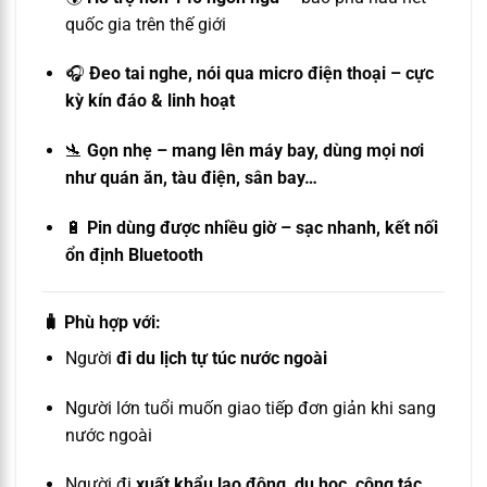
quốc gia trên thế giới
🎧
Đeo tai nghe, nói qua micro điện thoại – cực
kỳ kín đáo & linh hoạt
🛬
Gọn nhẹ – mang lên máy bay, dùng mọi nơi
như quán ăn, tàu điện, sân bay…
🔋
Pin dùng được nhiều giờ – sạc nhanh, kết nối
ổn định Bluetooth
🧳
Phù hợp với:
Người
đi du lịch tự túc nước ngoài
Người lớn tuổi muốn giao tiếp đơn giản khi sang
nước ngoài
Người đi
xuất khẩu lao động, du học, công tác