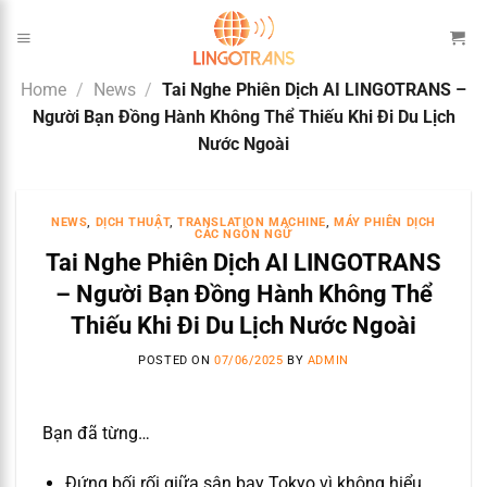
Skip
to
content
Home
/
News
/
Tai Nghe Phiên Dịch AI LINGOTRANS –
Người Bạn Đồng Hành Không Thể Thiếu Khi Đi Du Lịch
Nước Ngoài
NEWS
,
DỊCH THUẬT
,
TRANSLATION MACHINE
,
MÁY PHIÊN DỊCH
CÁC NGÔN NGỮ
Tai Nghe Phiên Dịch AI LINGOTRANS
– Người Bạn Đồng Hành Không Thể
Thiếu Khi Đi Du Lịch Nước Ngoài
POSTED ON
07/06/2025
BY
ADMIN
Bạn đã từng…
Đứng bối rối giữa sân bay Tokyo vì không hiểu