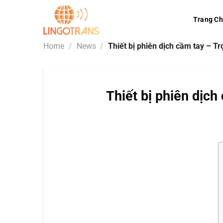
Skip
to
Trang C
content
Home
/
News
/
Thiết bị phiên dịch cầm tay – Tr
Thiết bị phiên dịch