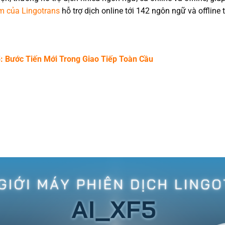
m của Lingotrans
hỗ trợ dịch online tới 142 ngôn ngữ và offline 
 Bước Tiến Mới Trong Giao Tiếp Toàn Cầu