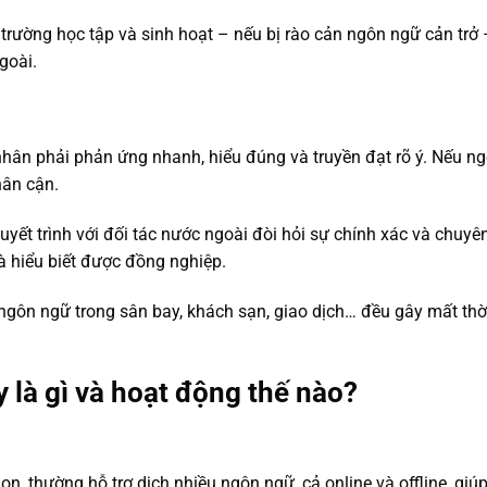
 trường học tập và sinh hoạt – nếu bị rào cản ngôn ngữ cản trở 
goài.
nhân phải phản ứng nhanh, hiểu đúng và truyền đạt rõ ý. Nếu ng
hân cận.
yết trình với đối tác nước ngoài đòi hỏi sự chính xác và chuyê
à hiểu biết được đồng nghiệp.
 ngôn ngữ trong sân bay, khách sạn, giao dịch… đều gây mất thời 
y là gì và hoạt động thế nào?
gọn, thường hỗ trợ dịch nhiều ngôn ngữ, cả online và offline, g