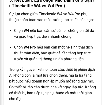
5. Kết Luận: Lựa Chọn Nào Dành Cho Bạn?
( Timekettle W4 vs W4 Pro )
Sự lựa chọn giữa Timekettle W4 và W4 Pro phụ
thuộc hoàn toàn vào môi trường tác chiến của bạn:
Chọn
W4
nếu bạn cần sự bền bỉ, chống ồn tối đa
và giao tiếp trực diện nhanh chóng.
Chọn
W4 Pro
nếu bạn cần một hệ sinh thái dịch
thuật toàn diện, bao quát cả nền tảng họp trực
tuyến và quản trị thông tin đa phương tiện.
Trong kỷ nguyên kết nối toàn cầu, thiết bị phiên dịch
AI không còn là một lựa chọn thêm, mà là hạ tầng
bắt buộc nếu doanh nghiệp muốn mở rộng quy mô.
Có thiết bị, rào cản được phá vỡ ngay lập tức. Không
có thiết bị, bạn tiếp tục phụ thuộc và mất thời gian
chờ đợi.