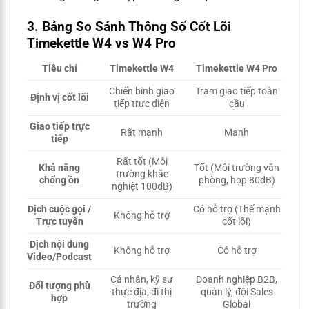
3. Bảng So Sánh Thông Số Cốt Lõi
Timekettle W4 vs W4 Pro
Tiêu chí
Timekettle W4
Timekettle W4 Pro
Chiến binh giao
Trạm giao tiếp toàn
Định vị cốt lõi
tiếp trực diện
cầu
Giao tiếp trực
Rất mạnh
Mạnh
tiếp
Rất tốt (Môi
Khả năng
Tốt (Môi trường văn
trường khắc
chống ồn
phòng, họp 80dB)
nghiệt 100dB)
Dịch cuộc gọi /
Có hỗ trợ (Thế mạnh
Không hỗ trợ
Trực tuyến
cốt lõi)
Dịch nội dung
Không hỗ trợ
Có hỗ trợ
Video/Podcast
Cá nhân, kỹ sư
Doanh nghiệp B2B,
Đối tượng phù
thực địa, đi thị
quản lý, đội Sales
hợp
trường
Global