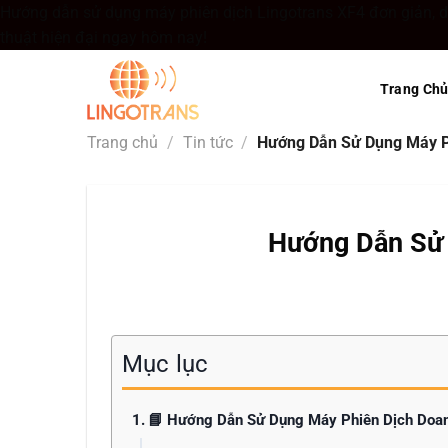
Hướng dẫn sử dụng máy phiên dịch Lingotrans XF4 đơn giản, dễ 
Bỏ
thuật hiện đại ngay hôm nay!
qua
nội
Trang Ch
dung
Trang chủ
/
Tin tức
/
Hướng Dẫn Sử Dụng Máy Ph
Hướng Dẫn Sử 
Mục lục
📘 Hướng Dẫn Sử Dụng Máy Phiên Dịch Doan