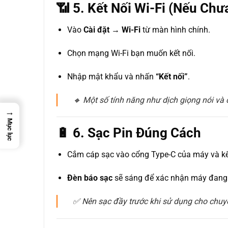
📶 5. Kết Nối Wi-Fi (Nếu Chư
Vào
Cài đặt → Wi-Fi
từ màn hình chính.
Chọn mạng Wi-Fi bạn muốn kết nối.
Nhập mật khẩu và nhấn
“Kết nối”
.
🔸 Một số tính năng như dịch giọng nói và 
→
Mục lục
🔋 6. Sạc Pin Đúng Cách
Cắm cáp sạc vào cổng Type-C của máy và kết
Đèn báo sạc
sẽ sáng để xác nhận máy đang
✅ Nên sạc đầy trước khi sử dụng cho chuyế