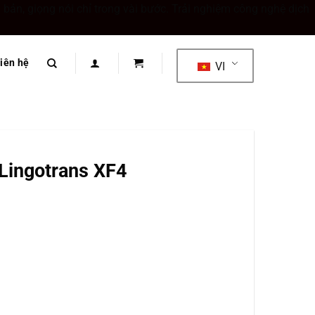
bản, giọng nói chỉ trong vài bước. Trải nghiệm công nghệ dịch
iên hệ
VI
Lingotrans XF4