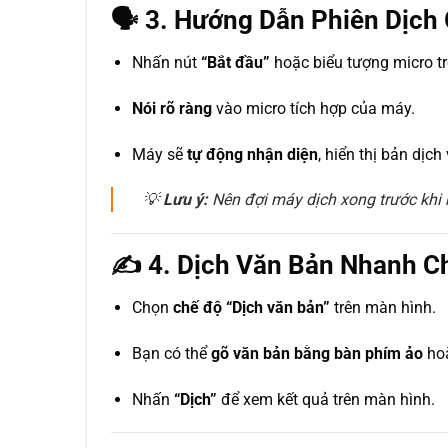
🗣️ 3. Hướng Dẫn Phiên Dịch
Nhấn nút
“Bắt đầu”
hoặc biểu tượng micro t
Nói rõ ràng
vào micro tích hợp của máy.
Máy sẽ
tự động nhận diện
, hiển thị bản dịc
💡
Lưu ý:
Nên đợi máy dịch xong trước khi 
✍️ 4. Dịch Văn Bản Nhanh 
Chọn
chế độ “Dịch văn bản”
trên màn hình.
Bạn có thể
gõ văn bản bằng bàn phím ảo
ho
Nhấn
“Dịch”
để xem kết quả trên màn hình.