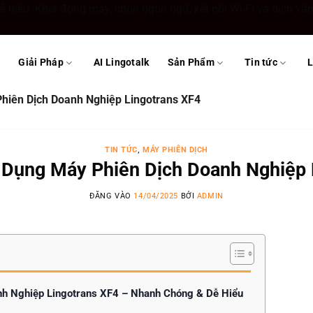
hiểu. Khởi động máy, chọn ngôn ngữ, kết nối Wi-Fi và dịch văn 
ủ
Giải Pháp
AI Lingotalk
Sản Phẩm
Tin tức
L
iên Dịch Doanh Nghiệp Lingotrans XF4
TIN TỨC
,
MÁY PHIÊN DỊCH
Dụng Máy Phiên Dịch Doanh Nghiệp 
ĐĂNG VÀO
14/04/2025
BỞI
ADMIN
h Nghiệp Lingotrans XF4 – Nhanh Chóng & Dễ Hiểu