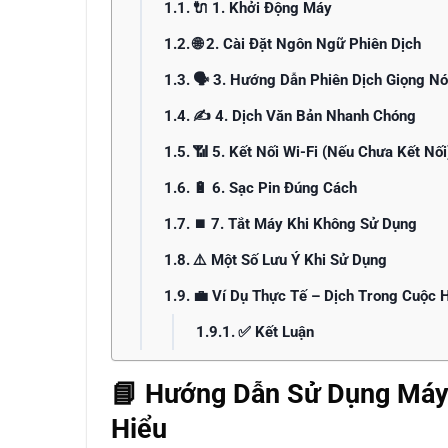
🔌 1. Khởi Động Máy
🌐 2. Cài Đặt Ngôn Ngữ Phiên Dịch
🗣️ 3. Hướng Dẫn Phiên Dịch Giọng Nó
✍️ 4. Dịch Văn Bản Nhanh Chóng
📶 5. Kết Nối Wi-Fi (Nếu Chưa Kết Nối
🔋 6. Sạc Pin Đúng Cách
⏹️ 7. Tắt Máy Khi Không Sử Dụng
⚠️ Một Số Lưu Ý Khi Sử Dụng
💼 Ví Dụ Thực Tế – Dịch Trong Cuộc 
✅ Kết Luận
📘 Hướng Dẫn Sử Dụng Máy 
Hiểu