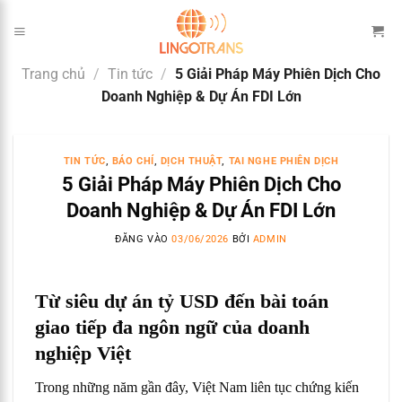
Bỏ
qua
nội
Trang chủ
/
Tin tức
/
5 Giải Pháp Máy Phiên Dịch Cho
dung
Doanh Nghiệp & Dự Án FDI Lớn
TIN TỨC
,
BÁO CHÍ
,
DỊCH THUẬT
,
TAI NGHE PHIÊN DỊCH
5 Giải Pháp Máy Phiên Dịch Cho
Doanh Nghiệp & Dự Án FDI Lớn
ĐĂNG VÀO
03/06/2026
BỞI
ADMIN
Từ siêu dự án tỷ USD đến bài toán
giao tiếp đa ngôn ngữ của doanh
nghiệp Việt
Trong những năm gần đây, Việt Nam liên tục chứng kiến