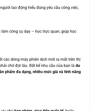
p người lao động hiểu đúng yêu cầu công việc,
c làm công cụ dạy – học trực quan, giúp học
t các dòng máy phiên dịch mới ra mắt trên thị
ải chờ đợi lâu. Bất kể nhu cầu của bạn là
du
ản phẩm đa dạng, nhiều mức giá và tính năng
i ưu cho
họp nhóm, giao tiếp quốc tế
, hoặc