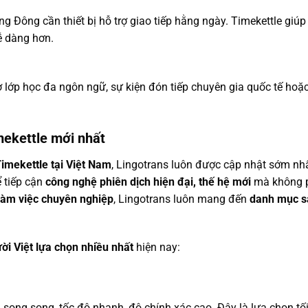
g Đông cần thiết bị hỗ trợ giao tiếp hằng ngày. Timekettle giú
ễ dàng hơn.
 lớp học đa ngôn ngữ, sự kiện đón tiếp chuyên gia quốc tế hoặ
mekettle mới nhất
Timekettle tại Việt Nam
, Lingotrans luôn được cập nhật sớm nhấ
ể tiếp cận
công nghệ phiên dịch hiện đại, thế hệ mới
mà không ph
g làm việc chuyên nghiệp
, Lingotrans luôn mang đến
danh mục s
ười Việt lựa chọn nhiều nhất
hiện nay:
 song song, tốc độ nhanh, độ chính xác cao. Đây là lựa chọn tố