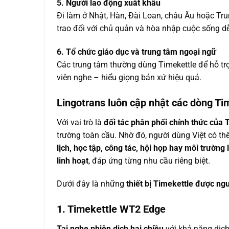
5. Người lao động xuất khẩu
Đi làm ở Nhật, Hàn, Đài Loan, châu Âu hoặc Trun
trao đổi với chủ quản và hòa nhập cuộc sống d
6. Tổ chức giáo dục và trung tâm ngoại ngữ
Các trung tâm thường dùng Timekettle để hỗ trợ
viên nghe – hiểu giọng bản xứ hiệu quả.
Lingotrans luôn cập nhật các dòng Ti
Với vai trò là
đối tác phân phối chính thức của 
trường toàn cầu. Nhờ đó, người dùng Việt có th
lịch, học tập, công tác, hội họp hay môi trườn
linh hoạt
, đáp ứng từng nhu cầu riêng biệt.
Dưới đây là những
thiết bị Timekettle được ng
1. Timekettle WT2 Edge
Tai nghe phiên dịch hai chiều
với khả năng dịch