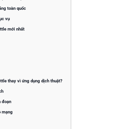
ãng toàn quốc
ục vụ
ttle mới nhất
tle thay vì ứng dụng dịch thuật?
ch
n đoạn
có mạng