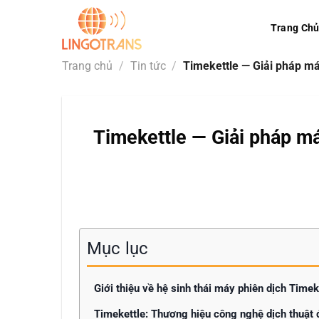
Bỏ
qua
Trang Ch
nội
dung
Trang chủ
/
Tin tức
/
Timekettle — Giải pháp má
Timekettle — Giải pháp má
Mục lục
Giới thiệu về hệ sinh thái máy phiên dịch Timek
Timekettle: Thương hiệu công nghệ dịch thuật 