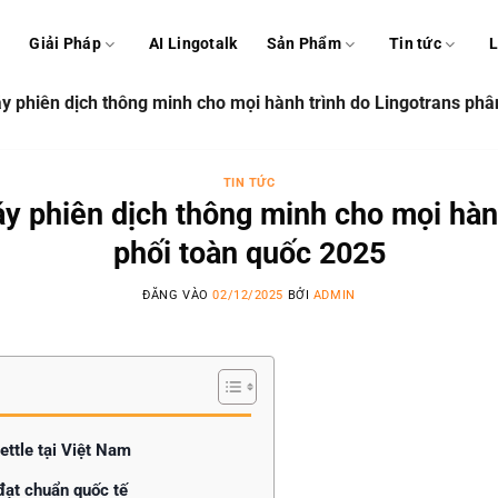
ủ
Giải Pháp
AI Lingotalk
Sản Phẩm
Tin tức
L
y phiên dịch thông minh cho mọi hành trình do Lingotrans phâ
TIN TỨC
y phiên dịch thông minh cho mọi hàn
phối toàn quốc 2025
ĐĂNG VÀO
02/12/2025
BỞI
ADMIN
ettle tại Việt Nam
đạt chuẩn quốc tế