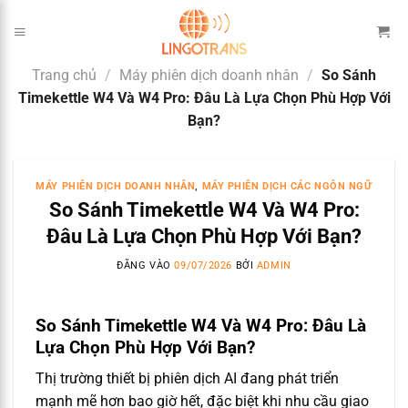
Bỏ
qua
nội
Trang chủ
/
Máy phiên dịch doanh nhân
/
So Sánh
dung
Timekettle W4 Và W4 Pro: Đâu Là Lựa Chọn Phù Hợp Với
Bạn?
MÁY PHIÊN DỊCH DOANH NHÂN
,
MÁY PHIÊN DỊCH CÁC NGÔN NGỮ
So Sánh Timekettle W4 Và W4 Pro:
Đâu Là Lựa Chọn Phù Hợp Với Bạn?
ĐĂNG VÀO
09/07/2026
BỞI
ADMIN
So Sánh Timekettle W4 Và W4 Pro: Đâu Là
Lựa Chọn Phù Hợp Với Bạn?
Thị trường thiết bị phiên dịch AI đang phát triển
mạnh mẽ hơn bao giờ hết, đặc biệt khi nhu cầu giao