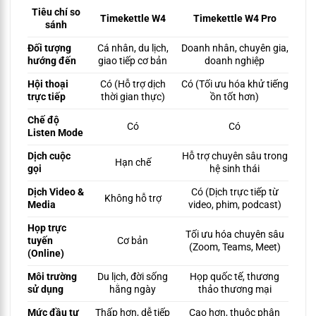
Tiêu chí so
Timekettle W4
Timekettle W4 Pro
sánh
Đối tượng
Cá nhân, du lịch,
Doanh nhân, chuyên gia,
hướng đến
giao tiếp cơ bản
doanh nghiệp
Hội thoại
Có (Hỗ trợ dịch
Có (Tối ưu hóa khử tiếng
trực tiếp
thời gian thực)
ồn tốt hơn)
Chế độ
Có
Có
Listen Mode
Dịch cuộc
Hỗ trợ chuyên sâu trong
Hạn chế
gọi
hệ sinh thái
Dịch Video &
Có (Dịch trực tiếp từ
Không hỗ trợ
Media
video, phim, podcast)
Họp trực
Tối ưu hóa chuyên sâu
tuyến
Cơ bản
(Zoom, Teams, Meet)
(Online)
Môi trường
Du lịch, đời sống
Họp quốc tế, thương
sử dụng
hằng ngày
thảo thương mại
Mức đầu tư
Thấp hơn, dễ tiếp
Cao hơn, thuộc phân