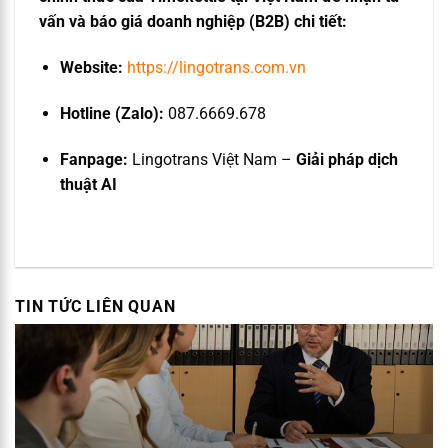
vấn và báo giá doanh nghiệp (B2B) chi tiết:
Website:
https://lingotrans.com.vn
Hotline (Zalo):
087.6669.678
Fanpage:
Lingotrans Việt Nam –
G
iải pháp dịch
thuật AI
TIN TỨC LIÊN QUAN