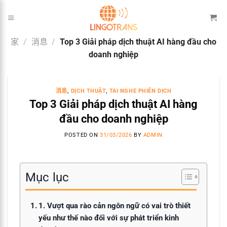
跳
到
内
家
/
消息
/
Top 3 Giải pháp dịch thuật AI hàng đầu cho
容
doanh nghiệp
消息
,
DỊCH THUẬT
,
TAI NGHE PHIÊN DỊCH
Top 3 Giải pháp dịch thuật AI hàng
đầu cho doanh nghiệp
POSTED ON
31/03/2026
BY
ADMIN
Mục lục
1. Vượt qua rào cản ngôn ngữ có vai trò thiết
yếu như thế nào đối với sự phát triển kinh