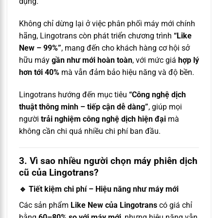
dụng.
Không chỉ dừng lại ở việc phân phối máy mới chính
hãng, Lingotrans còn phát triển chương trình
“Like
New – 99%”
, mang đến cho khách hàng cơ hội sở
hữu máy
gần như mới hoàn toàn
, với mức giá
hợp lý
hơn tới 40%
mà vẫn đảm bảo hiệu năng và độ bền.
Lingotrans hướng đến mục tiêu
“Công nghệ dịch
thuật thông minh – tiếp cận dễ dàng”
, giúp mọi
người
trải nghiệm công nghệ dịch hiện đại
mà
không cần chi quá nhiều chi phí ban đầu.
3. Vì sao nhiều người chọn máy phiên dịch
cũ của Lingotrans?
🔹
Tiết kiệm chi phí – Hiệu năng như máy mới
Các sản phẩm
Like New của Lingotrans
có giá chỉ
bằng
60–80% so với máy mới
, nhưng hiệu năng vẫn