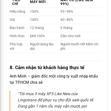
TIÊU
MÁY CŨ (LIKE NEW
MÁY MỚI
CHÍ
99%)
Hiệu năng
100%
95–98%
Giá
100%
60–80%
Bảo hành
12 tháng
6 tháng
Hình thức
Mới 100%
Gần như mới
Phù hợp
Người dùng lâu
Người muốn tiết kiệm chi
với
dài
phí
8. Cảm nhận từ khách hàng thực tế
Anh Minh – giám đốc một công ty xuất nhập khẩu
tại TP.HCM chia sẻ:
“Tôi mua 3 máy XF5 Like New của
Lingotrans để phục vụ cho đội sale quốc tế.
Dùng gần 1 năm rồi, máy vẫn mượt, pin