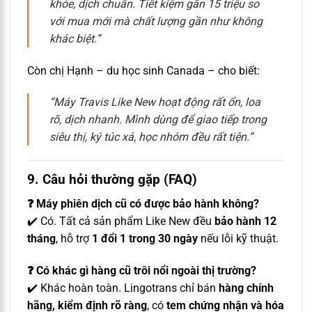
khỏe, dịch chuẩn. Tiết kiệm gần 15 triệu so
với mua mới mà chất lượng gần như không
khác biệt.”
Còn chị Hạnh – du học sinh Canada – cho biết:
“Máy Travis Like New hoạt động rất ổn, loa
rõ, dịch nhanh. Mình dùng để giao tiếp trong
siêu thị, ký túc xá, học nhóm đều rất tiện.”
9. Câu hỏi thường gặp (FAQ)
❓ Máy phiên dịch cũ có được bảo hành không?
✔️ Có. Tất cả sản phẩm Like New đều
bảo hành 12
tháng
, hỗ trợ
1 đổi 1 trong 30 ngày
nếu lỗi kỹ thuật.
❓ Có khác gì hàng cũ trôi nổi ngoài thị trường?
✔️ Khác hoàn toàn. Lingotrans chỉ bán
hàng chính
hãng, kiểm định rõ ràng
, có
tem chứng nhận và hóa