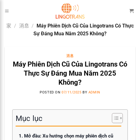
跳
到
内
家
/
消息
/
Máy Phiên Dịch Cũ Của Lingotrans Có Thực
容
Sự Đáng Mua Năm 2025 Không?
消息
Máy Phiên Dịch Cũ Của Lingotrans Có
Thực Sự Đáng Mua Năm 2025
Không?
POSTED ON
07/11/2025
BY
ADMIN
Mục lục
1. Mở đầu: Xu hướng chọn máy phiên dịch cũ