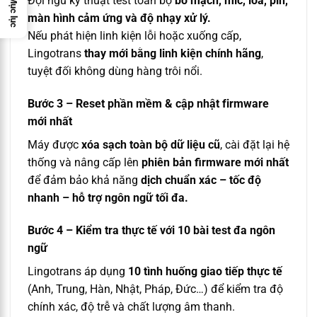
Đội ngũ kỹ thuật test toàn bộ
bo mạch, mic, loa, pin,
Mục lục
màn hình cảm ứng và độ nhạy xử lý.
Nếu phát hiện linh kiện lỗi hoặc xuống cấp,
Lingotrans
thay mới bằng linh kiện chính hãng
,
tuyệt đối không dùng hàng trôi nổi.
Bước 3 – Reset phần mềm & cập nhật firmware
mới nhất
Máy được
xóa sạch toàn bộ dữ liệu cũ
, cài đặt lại hệ
thống và nâng cấp lên
phiên bản firmware mới nhất
để đảm bảo khả năng
dịch chuẩn xác – tốc độ
nhanh – hỗ trợ ngôn ngữ tối đa.
Bước 4 – Kiểm tra thực tế với 10 bài test đa ngôn
ngữ
Lingotrans áp dụng
10 tình huống giao tiếp thực tế
(Anh, Trung, Hàn, Nhật, Pháp, Đức…) để kiểm tra độ
chính xác, độ trễ và chất lượng âm thanh.