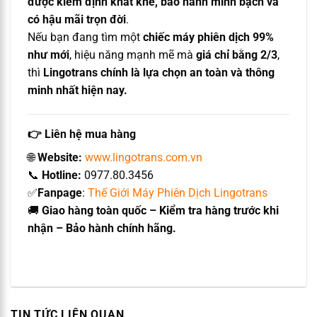
được kiểm định khắt khe, bảo hành minh bạch và
có hậu mãi trọn đời
.
Nếu bạn đang tìm một
chiếc máy phiên dịch 99%
như mới
, hiệu năng mạnh mẽ mà
giá chỉ bằng 2/3
,
thì
Lingotrans chính là lựa chọn an toàn và thông
minh nhất hiện nay.
👉
Liên hệ mua hàng
🌐
Website:
www.lingotrans.com.vn
📞
Hotline:
0977.80.3456
✅
Fanpage
:
Thế Giới Máy Phiên Dịch Lingotrans
🚚
Giao hàng toàn quốc – Kiểm tra hàng trước khi
nhận – Bảo hành chính hãng.
TIN TỨC LIÊN QUAN