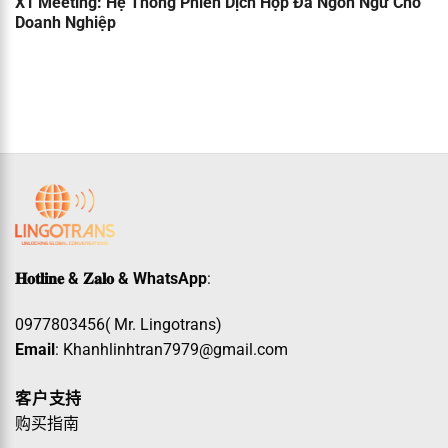
X1 Meeting: Hệ Thống Phiên Dịch Họp Đa Ngôn Ngữ Cho
Doanh Nghiệp
𝐇𝐨𝐭𝐥𝐢𝐧𝐞 & 𝐙𝐚𝐥𝐨 & WhatsApp
:
0977803456( Mr. Lingotrans)
Email
: Khanhlinhtran7979@gmail.com
客户支持
购买指南