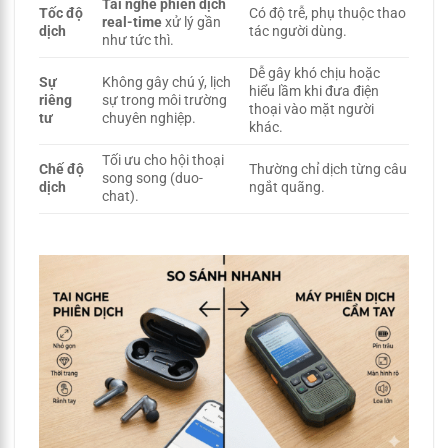
Tai nghe phiên dịch
Tốc độ
Có độ trễ, phụ thuộc thao
real-time
xử lý gần
dịch
tác người dùng.
như tức thì.
Dễ gây khó chịu hoặc
Sự
Không gây chú ý, lịch
hiểu lầm khi đưa điện
riêng
sự trong môi trường
thoại vào mặt người
tư
chuyên nghiệp.
khác.
Tối ưu cho hội thoại
Chế độ
Thường chỉ dịch từng câu
song song (duo-
dịch
ngắt quãng.
chat).