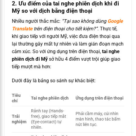
2. Ưu điểm của tai nghe phiên dịch khi đi
Mỹ so với dịch bằng điện thoại
Nhiều người thắc mắc:
“Tại sao không dùng
Google
Translate
trên điện thoại cho tiết kiệm?”
. Thực tế,
khi giao tiếp với người Mỹ, việc đưa điện thoại qua
lại thường gây mất tự nhiên và làm gián đoạn mạch
cảm xúc. So với ứng dụng trên điện thoại,
tai nghe
phiên dịch đi Mỹ
sở hữu 4 điểm vượt trội giúp giao
tiếp mượt mà hơn:
Dưới đây là bảng so sánh sự khác biệt:
Tiêu
Tai nghe phiên dịch
Ứng dụng trên điện thoại
chí
Rảnh tay (Hands-
Phải cầm máy, cúi nhìn
Trải
free), giao tiếp mắt
màn hình, thao tác bấm
nghiệm
(Eye-contact) tự
nút liên tục.
nhiên.