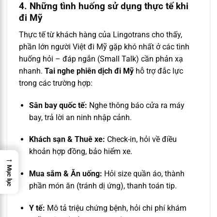
4. Những tình huống sử dụng thực tế khi
đi Mỹ
Thực tế từ khách hàng của Lingotrans cho thấy,
phần lớn người Việt đi Mỹ gặp khó nhất ở các tình
huống hỏi – đáp ngắn (Small Talk) cần phản xạ
nhanh.
T
ai nghe phiên dịch đi Mỹ
hỗ trợ đắc lực
trong các trường hợp:
Sân bay quốc tế:
Nghe thông báo cửa ra máy
bay, trả lời an ninh nhập cảnh.
Khách sạn & Thuê xe:
Check-in, hỏi về điều
khoản hợp đồng, bảo hiểm xe.
→
Mục lục
Mua sắm & Ăn uống:
Hỏi size quần áo, thành
phần món ăn (tránh dị ứng), thanh toán tip.
Y tế:
Mô tả triệu chứng bệnh, hỏi chi phí khám