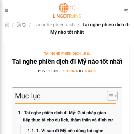
跳
到
内
家
/
消息
/
Tai nghe phiên dịch
/
Tai nghe phiên dịch đi
容
Mỹ nào tốt nhất
TAI NGHE PHIÊN DỊCH
,
消息
Tai nghe phiên dịch đi Mỹ nào tốt nhất
POSTED ON
11/01/2026
BY
ADMIN
Mục lục
Tai nghe phiên dịch đi Mỹ: Giải pháp giao
tiếp thực tế cho du lịch, thăm thân và định cư
1. Vì sao đi Mỹ nên dùng tai nghe