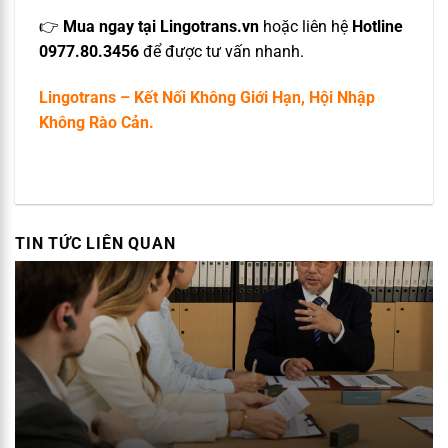
👉
Mua ngay tại Lingotrans.vn
hoặc liên hệ
Hotline
0977.80.3456
để được tư vấn nhanh.
Lingotrans – Kết Nối Không Giới Hạn, Hội Nhập
Không Rào Cản.
TIN TỨC LIÊN QUAN