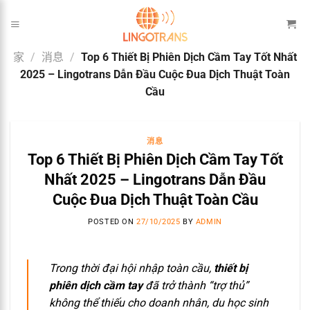
跳
到
内
家
/
消息
/
Top 6 Thiết Bị Phiên Dịch Cầm Tay Tốt Nhất
容
2025 – Lingotrans Dẫn Đầu Cuộc Đua Dịch Thuật Toàn
Cầu
消息
Top 6 Thiết Bị Phiên Dịch Cầm Tay Tốt
Nhất 2025 – Lingotrans Dẫn Đầu
Cuộc Đua Dịch Thuật Toàn Cầu
POSTED ON
27/10/2025
BY
ADMIN
Trong thời đại hội nhập toàn cầu,
thiết bị
phiên dịch cầm tay
đã trở thành “trợ thủ”
không thể thiếu cho doanh nhân, du học sinh