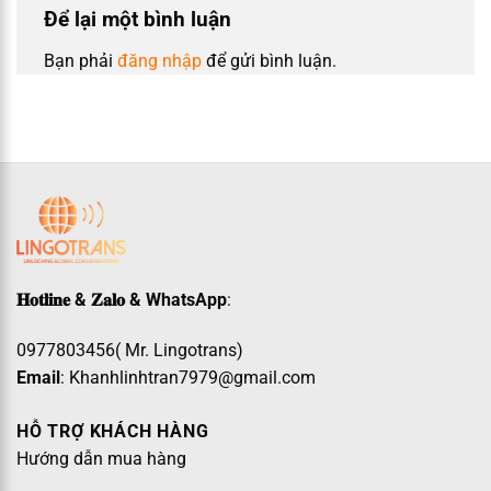
Để lại một bình luận
Bạn phải
đăng nhập
để gửi bình luận.
𝐇𝐨𝐭𝐥𝐢𝐧𝐞 & 𝐙𝐚𝐥𝐨 & WhatsApp
:
0977803456( Mr. Lingotrans)
Email
: Khanhlinhtran7979@gmail.com
HỖ TRỢ KHÁCH HÀNG
Hướng dẫn mua hàng