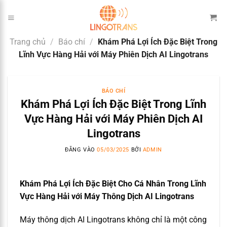
Bỏ
qua
nội
Trang chủ
/
Báo chí
/
Khám Phá Lợi Ích Đặc Biệt Trong
dung
Lĩnh Vực Hàng Hải với Máy Phiên Dịch AI Lingotrans
BÁO CHÍ
Khám Phá Lợi Ích Đặc Biệt Trong Lĩnh
Vực Hàng Hải với Máy Phiên Dịch AI
Lingotrans
ĐĂNG VÀO
05/03/2025
BỞI
ADMIN
Khám Phá Lợi Ích Đặc Biệt Cho Cá Nhân Trong Lĩnh
Vực Hàng Hải với Máy Thông Dịch AI Lingotrans
Máy thông dịch AI Lingotrans không chỉ là một công